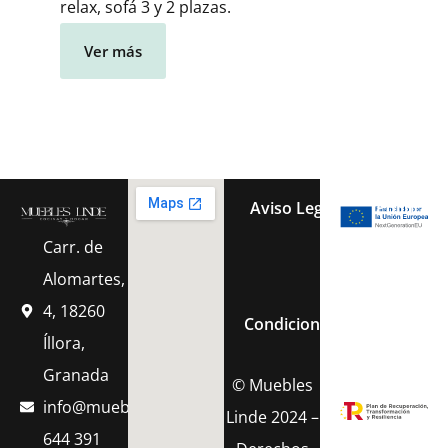
relax, sofá 3 y 2 plazas.
Ver más
Aviso Legal
Política 
Carr. de
Política de Cook
Alomartes,
4, 18260
Condiciones Generales de 
Íllora,
Granada
© Muebles
info@muebleslinde.com
Linde 2024 –
644 391