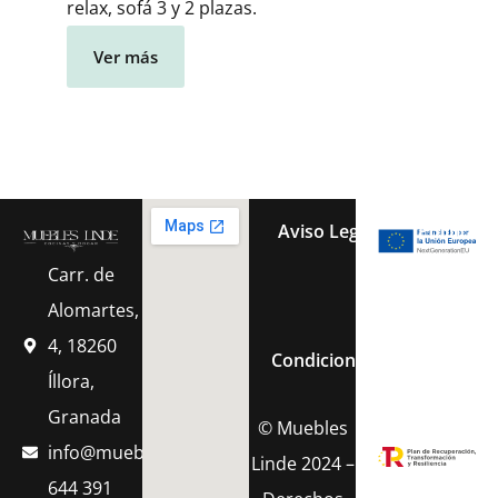
relax, sofá 3 y 2 plazas.
Ver más
Aviso Legal
Política 
Carr. de
Política de Cook
Alomartes,
4, 18260
Condiciones Generales de 
Íllora,
Granada
© Muebles
info@muebleslinde.com
Linde 2024 –
644 391