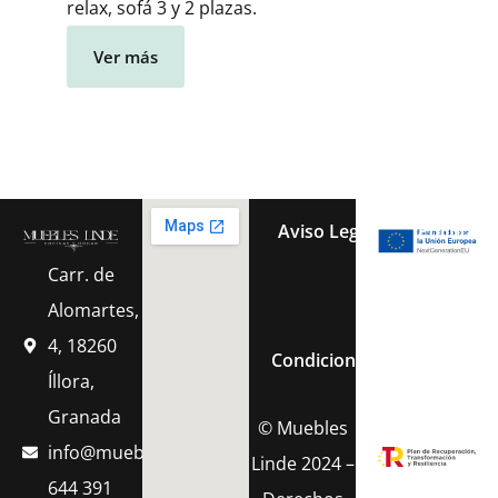
relax, sofá 3 y 2 plazas.
Ver más
Aviso Legal
Política 
Carr. de
Política de Cook
Alomartes,
4, 18260
Condiciones Generales de 
Íllora,
Granada
© Muebles
info@muebleslinde.com
Linde 2024 –
644 391