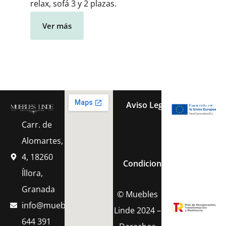
relax, sofá 3 y 2 plazas.
Ver más
Aviso Legal
Política 
Carr. de
Política de Cook
Alomartes,
4, 18260
Condiciones Generales de 
Íllora,
Granada
© Muebles
info@muebleslinde.com
Linde 2024 –
644 391