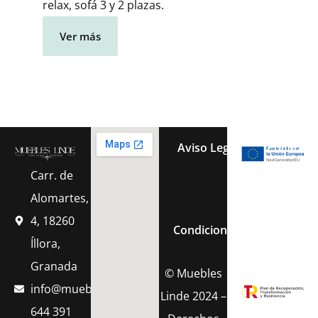
relax, sofá 3 y 2 plazas.
Ver más
Aviso Legal
Política 
Carr. de
Política de Cook
Alomartes,
4, 18260
Condiciones Generales de 
Íllora,
Granada
© Muebles
info@muebleslinde.com
Linde 2024 –
644 391