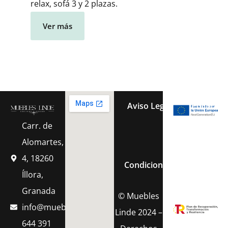
relax, sofá 3 y 2 plazas.
Ver más
Aviso Legal
Política 
Carr. de
Política de Cook
Alomartes,
4, 18260
Condiciones Generales de 
Íllora,
Granada
© Muebles
info@muebleslinde.com
Linde 2024 –
644 391