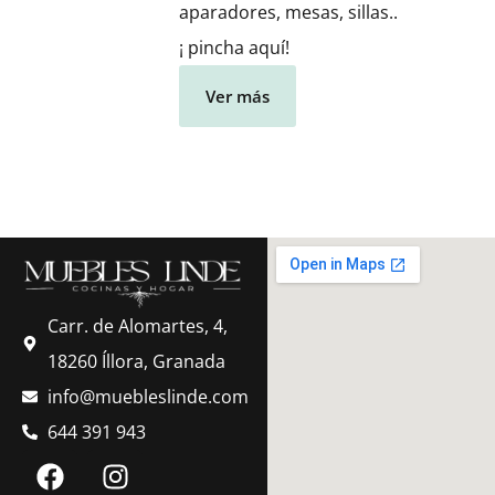
aparadores, mesas, sillas..
¡ pincha aquí!
Ver más
Carr. de Alomartes, 4,
18260 Íllora, Granada
info@muebleslinde.com
644 391 943