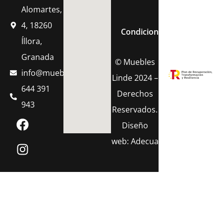
Política de Cook
Alomartes,
4, 18260
Condiciones Generales de 
Íllora,
Granada
© Muebles
info@muebleslinde.com
Linde 2024 –
644 391
Derechos
943
Reservados.
Diseño
web:
Adecua