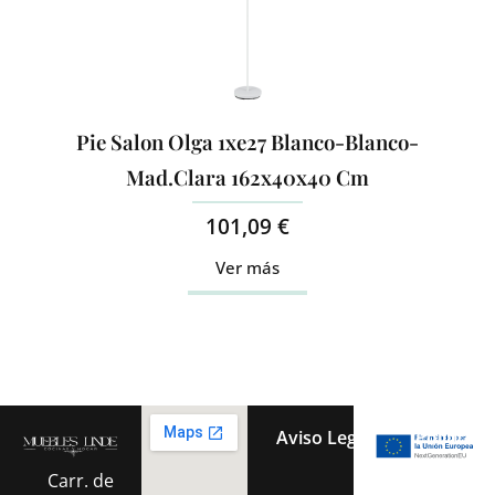
Pie Salon Olga 1xe27 Blanco-Blanco-
Mad.Clara 162x40x40 Cm
101,09
€
Ver más
Aviso Legal
Política 
Carr. de