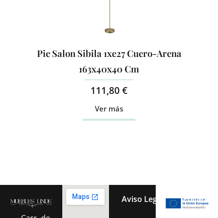
Pie Salon Sibila 1xe27 Cuero-Arena
163x40x40 Cm
111,80
€
Ver más
Aviso Legal
Política 