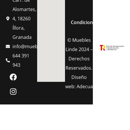
Carr. de
Política de Cook
Alomartes,
4, 18260
Condiciones Generales de 
Íllora,
Granada
© Muebles
info@muebleslinde.com
Linde 2024 –
644 391
Derechos
943
Reservados.
Diseño
web:
Adecua