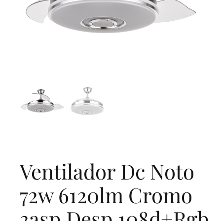
Ventilador Dc Noto
72w 6120lm Cromo
3asp.Desp.108d+Rgb