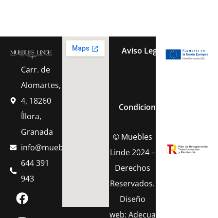
Aviso Legal
Política 
Carr. de
Política de Cook
Alomartes,
4, 18260
Condiciones Generales de 
Íllora,
Granada
© Muebles
info@muebleslinde.com
Linde 2024 –
644 391
Derechos
943
Reservados.
Diseño
web:
Adecua