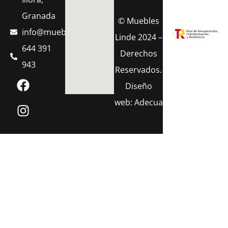
Granada
© Muebles
info@muebleslinde.com
Linde 2024 –
644 391
Derechos
943
Reservados.
Diseño
web:
Adecua