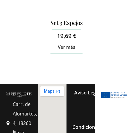
Set 3 Espejos
19,69
€
Ver más
Aviso Legal
Política 
Carr. de
Política de Cook
Alomartes,
4, 18260
Condiciones Generales de 
Íllora,